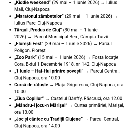
„Kiddie weekend”
(29 mai – 1 iunie 2026) → Iulius
Mall, Cluj-Napoca
„Maratonul zâmbetelor”
(29 mai – 1 iunie 2026) →
Iulius Parc, Cluj-Napoca
Târgul „Produs de Cluj”
(30 mai – 1 iunie
2026)
→
Parcul Municipal Berc, Câmpia Turzii
„Florești Fest”
(29 mai – 1 iunie 2026) → Parcul
Poligon, Florești
„Zoo Park”
(15 mai – 1 iunie 2026) → Fosta locație
Cora, B-dul 1 Decembrie 1918, nr. 142, Cluj-Napoca
„1 Iunie – Hai-Hui printre povești”
→ Parcul Central,
Cluj-Napoca, ora 10.00
Cursă de rățuște
→ Plaja Grigorescu, Cluj-Napoca, ora
10.00
„Ziua Copiilor”
→ Castelul Bánffy, Răscruci, ora 12.00
„Mândru-i jocu-n Mărișel” →
Curtea primăriei, Mărișel,
ora 13.00
„Joc și cântec cu Tradiții Clujene”
→ Parcul Central,
Cluj-Napoca, ora 14.00