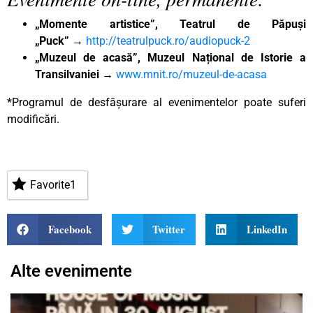
„Momente artistice”, Teatrul de Păpuși
„Puck”
→
http://teatrulpuck.ro/audiopuck-2
„Muzeul de acasă”, Muzeul Național de Istorie a
Transilvaniei
→
www.mnit.ro/muzeul-de-acasa
*Programul de desfășurare al evenimentelor poate suferi
modificări.
Favorite
1
Facebook
Twitter
LinkedIn
Alte evenimente