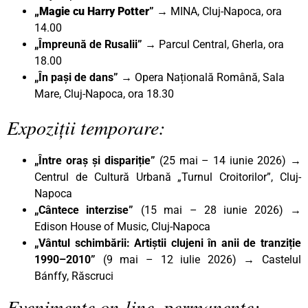
„Magie cu Harry Potter
”
→ MINA, Cluj-Napoca, ora
14.00
„Împreună de Rusalii” →
Parcul Central, Gherla, ora
18.00
„În pași de dans” →
Opera Națională Română, Sala
Mare, Cluj-Napoca, ora 18.30
Expoziții temporare:
„Între oraș și dispariție”
(25 mai – 14 iunie 2026) →
Centrul de Cultură Urbană „Turnul Croitorilor”, Cluj-
Napoca
„Cântece interzise”
(15 mai – 28 iunie 2026) →
Edison House of Music, Cluj-Napoca
„Vântul schimbării: Artiștii clujeni în anii de tranziție
1990–2010”
(9 mai – 12 iulie 2026) → Castelul
Bánffy, Răscruci
Evenimente on-line, permanente: