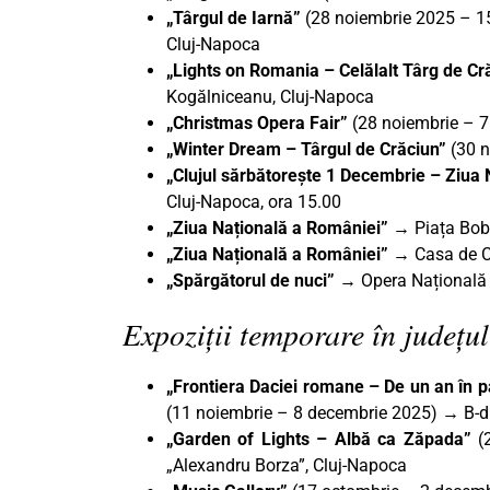
„Târgul de Iarnă”
(28 noiembrie 2025 – 15 
Cluj-Napoca
„Lights on Romania – Celălalt Târg de Cr
Kogălniceanu, Cluj-Napoca
„Christmas Opera Fair”
(28 noiembrie – 7
„Winter Dream – Târgul de Crăciun”
(30 n
„Clujul sărbătorește 1 Decembrie – Ziua
Cluj-Napoca, ora 15.00
„Ziua Națională a României”
→ Piața Bobâ
„Ziua Națională a României”
→ Casa de Cu
„Spărgătorul de nuci” →
Opera Națională
Expoziții temporare în județul
„Frontiera Daciei romane – De un an în p
(11 noiembrie – 8 decembrie 2025) → B-du
„Garden of Lights – Albă ca Zăpada”
(2
„Alexandru Borza”, Cluj-Napoca