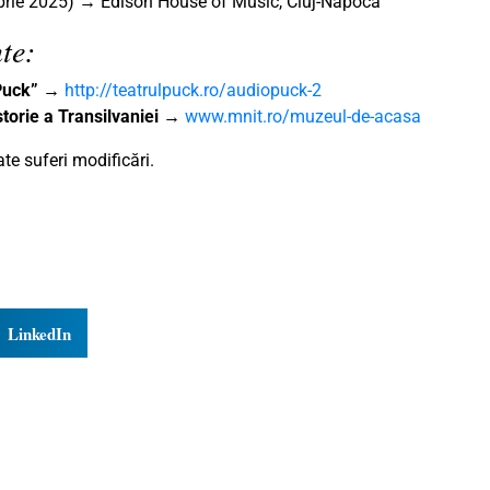
brie 2025) → Edison House of Music, Cluj-Napoca
te:
„Puck”
→
http://teatrulpuck.ro/audiopuck-2
torie a Transilvaniei
→
www.mnit.ro/muzeul-de-acasa
e suferi modificări.
LinkedIn