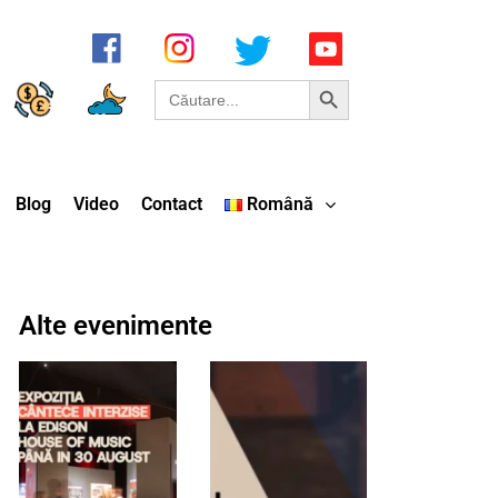
Search Button
Search
for:
Blog
Video
Contact
Română
Alte evenimente