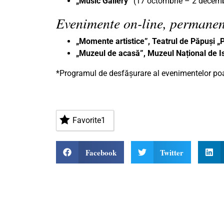
„Music Gallery”
(17 octombrie – 2 decem
Evenimente on-line, permanen
„Momente artistice”, Teatrul de Păpuși 
„Muzeul de acasă”, Muzeul Național de Is
*Programul de desfășurare al evenimentelor poat
Favorite
1
Facebook
Twitter