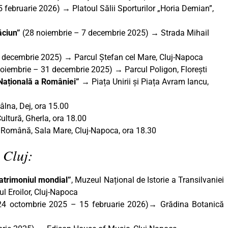
februarie 2026) → Platoul Sălii Sporturilor „Horia Demian”,
ăciun”
(28 noiembrie – 7 decembrie 2025) → Strada Mihail
 decembrie 2025) → Parcul Ștefan cel Mare, Cluj-Napoca
oiembrie – 31 decembrie 2025) → Parcul Poligon, Florești
 Națională a României”
→ Piața Unirii și Piața Avram Iancu,
lna, Dej, ora 15.00
ltură, Gherla, ora 18.00
 Română, Sala Mare, Cluj-Napoca, ora 18.30
 Cluj:
atrimoniul mondial”
, Muzeul Național de Istorie a Transilvaniei
l Eroilor, Cluj-Napoca
4 octombrie 2025 – 15 februarie 2026)→ Grădina Botanică