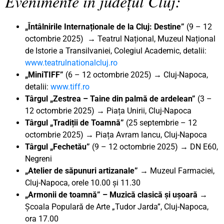
Evenimente în județul Cluj:
„Întâlnirile Internaționale de la Cluj: Destine”
(9 – 12
octombrie 2025) → Teatrul Național, Muzeul Național
de Istorie a Transilvaniei, Colegiul Academic, detalii:
www.teatrulnationalcluj.ro
„MiniTIFF”
(6 – 12 octombrie 2025) → Cluj-Napoca,
detalii:
www.tiff.ro
Târgul „Zestrea – Taine din palmă de ardelean”
(3 –
12 octombrie 2025) → Piața Unirii, Cluj-Napoca
Târgul „Tradiții de Toamnă”
(25 septembrie – 12
octombrie 2025) → Piața Avram Iancu, Cluj-Napoca
Târgul „Fechetău”
(9 – 12 octombrie 2025) → DN E60,
Negreni
„Atelier de săpunuri artizanale” →
Muzeul Farmaciei,
Cluj-Napoca, orele 10.00 și 11.30
„Armonii de toamnă” – Muzică clasică și ușoară →
Școala Populară de Arte „Tudor Jarda”, Cluj-Napoca,
ora 17.00