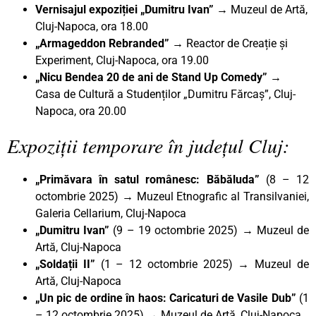
Vernisajul expoziției „Dumitru Ivan” →
Muzeul de Artă,
Cluj-Napoca, ora 18.00
„Armageddon Rebranded”
→ Reactor de Creație și
Experiment, Cluj-Napoca, ora 19.00
„Nicu Bendea 20 de ani de Stand Up Comedy”
→
Casa de Cultură a Studenților „Dumitru Fărcaș”, Cluj-
Napoca, ora 20.00
Expoziții temporare în județul Cluj:
„Primăvara în satul românesc: Băbăluda”
(8 – 12
octombrie 2025) → Muzeul Etnografic al Transilvaniei,
Galeria Cellarium, Cluj-Napoca
„Dumitru Ivan”
(9 – 19 octombrie 2025) → Muzeul de
Artă, Cluj-Napoca
„Soldații II”
(1 – 12 octombrie 2025) → Muzeul de
Artă, Cluj-Napoca
„Un pic de ordine în haos: Caricaturi de Vasile Dub
”
(1
– 12 octombrie 2025) → Muzeul de Artă, Cluj-Napoca