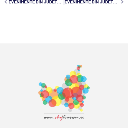
EVENIMENTE DIN JUDEȚUL CLUJ, MIERCURI, 8 OCTOMBRIE 2025:
EVENIMENTE DIN JUDEȚUL CLUJ, VINERI, 10 OCTOMBRIE 2025: