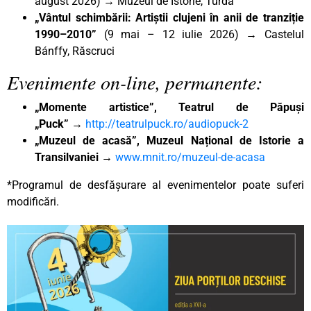
august 2026) → Muzeul de Istorie, Turda
„Vântul schimbării: Artiștii clujeni în anii de tranziție
1990–2010”
(9 mai – 12 iulie 2026) → Castelul
Bánffy, Răscruci
Evenimente on-line, permanente:
„Momente artistice”, Teatrul de Păpuși
„Puck”
→
http://teatrulpuck.ro/audiopuck-2
„Muzeul de acasă”, Muzeul Național de Istorie a
Transilvaniei
→
www.mnit.ro/muzeul-de-acasa
*Programul de desfășurare al evenimentelor poate suferi
modificări.