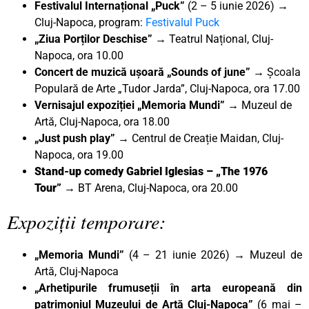
Festivalul Internațional „Puck”
(2 – 5 iunie 2026) →
Cluj-Napoca, program:
Festivalul Puck
„Ziua Porților Deschise” →
Teatrul Național, Cluj-
Napoca, ora 10.00
Concert de muzică ușoară „Sounds of june” →
Școala
Populară de Arte „Tudor Jarda”, Cluj-Napoca, ora 17.00
Vernisajul expoziției „Memoria Mundi” →
Muzeul de
Artă, Cluj-Napoca, ora 18.00
„Just push play” →
Centrul de Creație Maidan, Cluj-
Napoca, ora 19.00
Stand-up comedy Gabriel Iglesias – „The 1976
Tour”
→
BT Arena, Cluj-Napoca, ora 20.00
Expoziții temporare:
„Memoria Mundi”
(4 – 21 iunie 2026) → Muzeul de
Artă, Cluj-Napoca
„Arhetipurile frumuseții în arta europeană din
patrimoniul Muzeului de Artă Cluj-Napoca”
(6 mai –