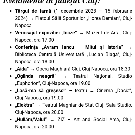
Evenimente în județul Cluj:
Târgul de Iarnă
(1 decembrie 2023 – 15 februarie
2024) → Platoul Sălii Sporturilor „Horea Demian”, Cluj-
Napoca
Vernisajul expoziției „Incze”
→ Muzeul de Artă, Cluj-
Napoca, ora 17.00
Conferința „Avram Iancu – Mitul și istoria”
→
Biblioteca Centrală Universitară „Lucian Blaga”, Cluj-
Napoca, ora 18.00
„Aida” →
Opera Maghiară Cluj, Cluj-Napoca, ora 18.30
„Oglinda neagră” →
Teatrul Național, Studio
„Euphorion”, Cluj-Napoca, ora 19.00
„Lasă-ma să greșesc!”
– teatru → Cinema „Dacia”,
Cluj-Napoca, ora 19.00
„Elektra”
→ Teatrul Maghiar de Stat Cluj, Sala Studio,
Cluj-Napoca, ora 20.00
„Hullám/Valul”
→ ZIZ – Art and Social Area, Cluj-
Napoca, ora 20.00