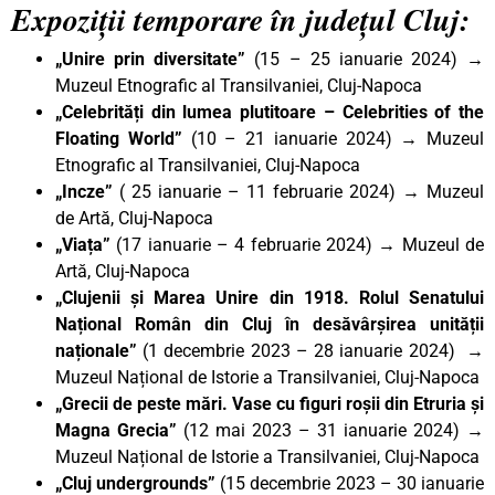
Expoziții temporare în județul Cluj:
„Unire prin diversitate”
(15 – 25 ianuarie 2024) →
Muzeul Etnografic al Transilvaniei, Cluj-Napoca
„Celebrități din lumea plutitoare – Celebrities of the
Floating World”
(10 – 21 ianuarie 2024) → Muzeul
Etnografic al Transilvaniei, Cluj-Napoca
„Incze”
( 25 ianuarie – 11 februarie 2024) → Muzeul
de Artă, Cluj-Napoca
„Viața”
(17 ianuarie – 4 februarie 2024) → Muzeul de
Artă, Cluj-Napoca
„Clujenii și Marea Unire din 1918. Rolul Senatului
Național Român din Cluj în desăvârșirea unității
naționale”
(1 decembrie 2023 – 28 ianuarie 2024) →
Muzeul Național de Istorie a Transilvaniei, Cluj-Napoca
„Grecii de peste mări. Vase cu figuri roșii din Etruria și
Magna Grecia”
(12 mai 2023 – 31 ianuarie 2024) →
Muzeul Național de Istorie a Transilvaniei, Cluj-Napoca
„Cluj undergrounds”
(15 decembrie 2023 – 30 ianuarie