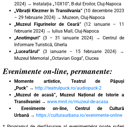
2024) → Instalația „10X10”, B-dul Eroilor, Cluj-Napoca
„Vibrații Klezmer în Transilvania”
(10 decembrie 2023
– 29 februarie 2024) → Muzeon, Cluj-Napoca
„Muzeul Figurinelor de Ceară”
(12 ianuarie – 11
februarie 2024) → Iulius Mall, Cluj-Napoca
„Anotimpuri”
(3 – 31 ianuarie 2024) → Centrul de
Informare Turistică, Gherla
„Luceafărul”
(3 ianuarie – 15 februarie 2024) →
Muzeul Memorial „Octavian Goga”, Ciucea
Evenimente on-line, permanente:
Momente artistice, Teatrul de Păpuși
„Puck”
→
http://teatrulpuck.ro/audiopuck-2
„Muzeul de acasă”, Muzeul Național de Istorie a
Transilvaniei
→
www.mnit.ro/muzeul-de-acasa
Evenimente on-line, Centrul de Cultură
Urbană
→
https://culturaurbana.ro/evenimente-online
* Programul de desfășurare al evenimentelor poate suferi