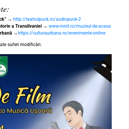
te:
uck”
→
http://teatrulpuck.ro/audiopuck-2
torie a Transilvaniei
→
www.mnit.ro/muzeul-de-acasa
 Urbană
→
https://culturaurbana.ro/evenimente-online
te suferi modificări.