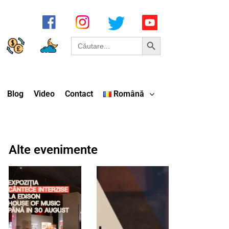
Search Button
Search
for:
Blog
Video
Contact
Română
Alte evenimente