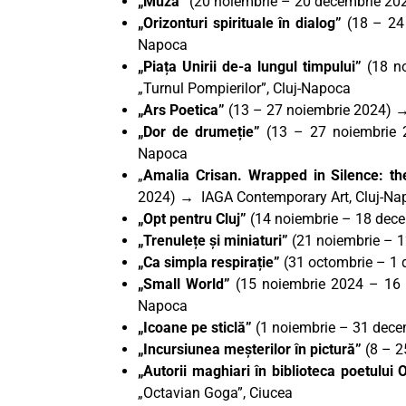
„Muza”
(20 noiembrie – 20 decembrie 2024
„Orizonturi spirituale în dialog”
(18 – 24
Napoca
„Piața Unirii de-a lungul timpului”
(18 n
„Turnul Pompierilor”, Cluj-Napoca
„Ars Poetica”
(13 – 27 noiembrie 2024) → 
„Dor de drumeție”
(13 – 27 noiembrie 2
Napoca
„
Amalia
Crisan. Wrapped in Silence: t
2024)
→
IAGA Contemporary Art, Cluj-Na
„Opt pentru Cluj”
(14 noiembrie – 18 dece
„Trenulețe și miniaturi”
(21 noiembrie – 1
„Ca simpla respirație”
(31 octombrie – 1 
„Small World”
(15 noiembrie 2024 – 16 f
Napoca
„Icoane pe sticlă”
(1 noiembrie – 31 decem
„Incursiunea meșterilor în pictură”
(8 – 2
„Autorii maghiari în biblioteca poetului
„Octavian Goga”, Ciucea