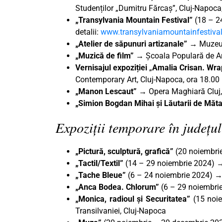
Studenților „Dumitru Fărcaș”, Cluj-Napoca,
„Transylvania Mountain Festival”
(18 – 2
detalii:
www.transylvaniamountainfestival
„Atelier de săpunuri artizanale”
→ Muzeul 
„Muzică de film”
→ Școala Populară de Ar
Vernisajul expoziției
„
Amalia
Crisan. Wra
Contemporary Art, Cluj-Napoca, ora 18.00
„Manon Lescaut” →
Opera Maghiară Cluj,
„Simion Bogdan Mihai și Lăutarii de Mă
Expoziții temporare în județul
„Pictură, sculptură, grafică”
(20 noiembri
„Tactil/Textil”
(14 – 29 noiembrie 2024) →
„Tache Bleue”
(6 – 24 noiembrie 2024) →
„Anca Bodea. Chlorum”
(6 – 29 noiembri
„Monica, radioul și Securitatea”
(15 noie
Transilvaniei, Cluj-Napoca