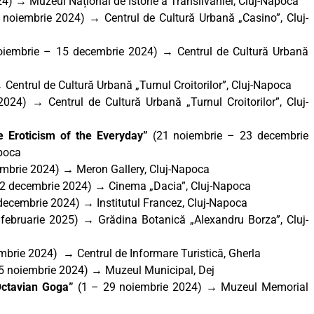
) → Muzeul Național de Istorie a Transilvaniei, Cluj-Napoca
 noiembrie 2024) → Centrul de Cultură Urbană „Casino”, Cluj-
oiembrie – 15 decembrie 2024) → Centrul de Cultură Urbană
Centrul de Cultură Urbană „Turnul Croitorilor”, Cluj-Napoca
024) → Centrul de Cultură Urbană „Turnul Croitorilor”, Cluj-
he Eroticism of the Everyday”
(
21 noiembrie – 23 decembrie
poca
mbrie 2024) → Meron Gallery, Cluj-Napoca
2 decembrie 2024) → Cinema „Dacia”, Cluj-Napoca
decembrie 2024) → Institutul Francez, Cluj-Napoca
ebruarie 2025) → Grădina Botanică „Alexandru Borza”, Cluj-
brie 2024) → Centrul de Informare Turistică, Gherla
5 noiembrie 2024) → Muzeul Municipal, Dej
 Octavian Goga”
(1 – 29 noiembrie 2024) → Muzeul Memorial