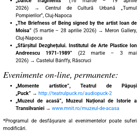
„Dance fragments”
(16 martie – 19 aprilie
2026)
→
Centrul de Cultură Urbană „Turnul
Pompierilor”, Cluj-Napoca
„The Briefness of Being signed by the artist Ioan de
Moisa”
(5 martie – 28 aprilie 2026)
→
Meron Gallery,
Cluj-Napoca
„Sfârșitul Dezghețului. Institutul de Arte Plastice Ion
Andreescu 1971-1989”
(22 martie – 3 mai
2026)
→
Castelul Bánffy, Răscruci
Evenimente on-line, permanente:
„Momente artistice”, Teatrul de Păpuși
„Puck”
→
http://teatrulpuck.ro/audiopuck-2
„Muzeul de acasă”, Muzeul Național de Istorie a
Transilvaniei
→
www.mnit.ro/muzeul-de-acasa
*Programul de desfășurare al evenimentelor poate suferi
modificări.