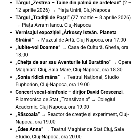
Târgul „Zestrea – Taine din palmă de ardelean”
(2 –
12 aprilie 2026) → Piața Unirii, Cluj-Napoca
Târgul „Tradiții de Paști”
(27 martie – 8 aprilie 2026)
→ Piața Avram Iancu, Cluj-Napoca
Vernisajul expoziției „Árkossy István. Planeta
Străină”
→ Muzeul de Artă, Cluj-Napoca, ora 17.00
„Iubite-voi Doamne”
→ Casa de Cultură, Gherla, ora
18.00
„Cheița de aur sau Aventurile lui Burattino”
→ Opera
Maghiară Cluj, Sala Mare, Cluj-Napoca, ora 18.30
„Sonia ridică mâna”
→ Teatrul Național, Studio
Euphorion, Cluj-Napoca, ora 19.00
Concert vocal-simfonic – dirijor David Crescenzi
,
Filarmonica de Stat „Transilvania”
→
Colegiul
Academic, Cluj-Napoca, ora 19.00
„Răscoala” →
Reactor de creație și experiment, Cluj-
Napoca, ora 19.00
„Édes Anna”
→ Teatrul Maghiar de Stat Cluj, Sala
Studio, Cluj-Napoca, ora 20.00