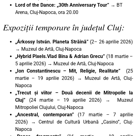
Lord of the Dance: „30th Anniversary Tour” →
BT
Arena, Cluj-Napoca, ora 20.00
Expoziții temporare în județul Cluj:
„Árkossy István. Planeta Străină”
(2– 26 aprilie 2026)
→ Muzeul de Artă, Cluj-Napoca
„Hybrid Pixels.Vlad Bina & Adrian Grecu”
(18 martie –
5 aprilie 2026)
→
Muzeul de Artă, Cluj-Napoca
„Ion Constantinescu – Mit, Religie, Realitate”
(25
martie – 19 aprilie 2026)
→
Muzeul de Artă, Cluj-
Napoca
„Trecut și viitor – Două decenii de Mitropolie la
Cluj”
(24 martie – 19 aprilie 2026) → Muzeul
Mitropoliei Clujului, Cluj-Napoca
„Ancestral, contemporan”
(17 martie – 7 aprilie
2026)
→
Centrul de Cultură Urbană „Casino”, Cluj-
Napoca