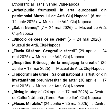
Etnografic al Transilvaniei, Cluj-Napoca
„Arhetipurile frumuseții în arta europeană din
patrimoniul Muzeului de Artă Cluj-Napoca”
(6 mai –
14 iunie 2026) → Muzeul de Artă, Cluj-Napoca
„Sabin Nemeș”
(7 – 24 mai 2026) → Muzeul de Artă,
Cluj-Napoca
„Dincolo de ceea ce se vede”
(6 – 24 mai 2026) →
Muzeul de Artă, Cluj-Napoca
„Flaviu Săsăran. Geografiile tăcerii”
(29 aprilie – 24
mai 2026) → Muzeul de Artă, Cluj-Napoca
„Respirând Brâncuși, de la meșteșug la creație”
(30
aprilie – 17 mai 2026) → Muzeul de Artă, Cluj-Napoca
„Topografii ale urmei. Salonul național al artiștilor din
învățământul preuniversitar de artă”
(30 aprilie – 17
mai 2026)
→
Muzeul de Artă, Cluj-Napoca
„Diving in utopia”
(24 aprilie – 17 mai 2026) → Centrul
de Cultură Urbană „Turnul Pompierilor”, Cluj-Napoca
„Fluxus Mirabilis”
(24 aprilie – 25 mai 2026) → Centrul