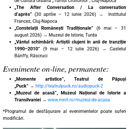
de Cultură Urbană „Turnul Croitorilor”, Cluj-Napoca
„The After Conversation / La conversation
d’après”
(30 aprilie – 12 iunie 2026) → Institutul
Francez, Cluj-Napoca
„Constelații Românești Tradiționale”
(6 mai – 31
august 2026) → Muzeul de Istorie, Turda
„Vântul schimbării: Artiștii clujeni în anii de tranziție
1990–2010”
(9 mai – 12 iulie 2026) → Castelul
Bánffy, Răscruci
Evenimente on-line, permanente:
„Momente artistice”, Teatrul de Păpuși
„Puck”
→
http://teatrulpuck.ro/audiopuck-2
„Muzeul de acasă”, Muzeul Național de Istorie a
Transilvaniei
→
www.mnit.ro/muzeul-de-acasa
*Programul de desfășurare al evenimentelor poate suferi
modificări.