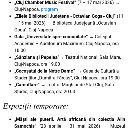
„Cluj Chamber Music Festival”
(7 – 17 mai 2026) →
Cluj-Napoca,
program
„Zilele Bibliotecii Județene «Octavian Goga» Cluj”
(11
– 15 mai 2026) → Biblioteca Județeană „Octavian
Goga”, Cluj-Napoca
Gala „Universitate spre comunitate” →
Colegiul
Academic – Auditorium Maximum, Cluj-Napoca, ora
18.00
„Sânziana și Pepelea
”→ Teatrul Național, Sala Mare,
Cluj-Napoca, ora 19.00
„Cocoșatul de la Notre Dame”
→ Casa de Cultură a
Studenților „Dumitru Fărcaș”, Cluj-Napoca, ora 19.00
„Camuflare”
→ Teatrul Maghiar de Stat Cluj, Sala
Studio, Cluj-Napoca, ora 20.00
Expoziții temporare:
„Măști ale puterii. Artă africană din colecția Alin
Samochiș”
(23 aprilie – 31 mai 2026) → Muzeul