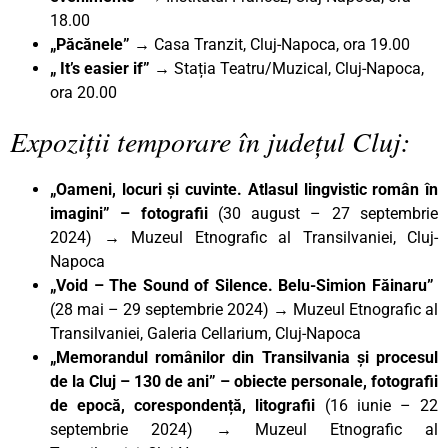
18.00
„Păcănele”
→ Casa Tranzit, Cluj-Napoca, ora 19.00
„ It’s easier if”
→ Stația Teatru/Muzical, Cluj-Napoca,
ora 20.00
Expoziții temporare în județul Cluj:
„Oameni, locuri și cuvinte. Atlasul lingvistic român în
imagini” – fotografii
(30 august – 27 septembrie
2024)
→
Muzeul Etnografic al Transilvaniei, Cluj-
Napoca
„Void – The Sound of Silence. Belu-Simion Făinaru”
(28 mai – 29 septembrie 2024)
→
Muzeul Etnografic al
Transilvaniei, Galeria Cellarium, Cluj-Napoca
„Memorandul românilor din Transilvania și procesul
de la Cluj – 130 de ani” – obiecte personale, fotografii
de epocă, corespondență, litografii
(16 iunie – 22
septembrie 2024)
→
Muzeul Etnografic al