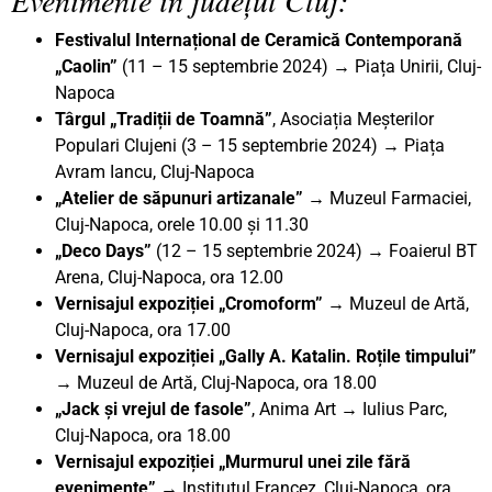
Festivalul Internațional de Ceramică Contemporană
„Caolin”
(11 – 15 septembrie 2024) → Piața Unirii, Cluj-
Napoca
Târgul „Tradiții de Toamnă”
, Asociația Meșterilor
Populari Clujeni (3 – 15 septembrie 2024) → Piața
Avram Iancu, Cluj-Napoca
„Atelier de săpunuri artizanale” →
Muzeul Farmaciei,
Cluj-Napoca, orele 10.00 și 11.30
„Deco Days”
(12 – 15 septembrie 2024) → Foaierul BT
Arena, Cluj-Napoca, ora 12.00
Vernisajul expoziției „Cromoform” →
Muzeul de Artă,
Cluj-Napoca, ora 17.00
Vernisajul expoziției „Gally A. Katalin. Roțile timpului”
→
Muzeul de Artă, Cluj-Napoca, ora 18.00
„Jack și vrejul de fasole”
, Anima Art → Iulius Parc,
Cluj-Napoca, ora 18.00
Vernisajul expoziției „Murmurul unei zile fără
evenimente” →
Institutul Francez, Cluj-Napoca, ora