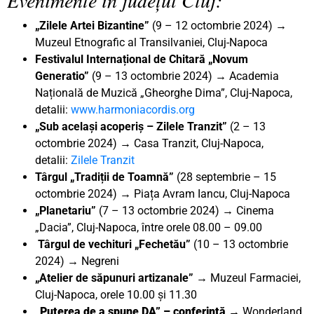
„Zilele Artei Bizantine”
(9 – 12 octombrie 2024) →
Muzeul Etnografic al Transilvaniei, Cluj-Napoca
Festivalul Internațional de Chitară „Novum
Generatio”
(9 – 13 octombrie 2024) → Academia
Națională de Muzică „Gheorghe Dima”, Cluj-Napoca,
detalii:
www.harmoniacordis.org
„Sub același acoperiș – Zilele Tranzit”
(2 – 13
octombrie 2024) → Casa Tranzit, Cluj-Napoca,
detalii:
Zilele Tranzit
Târgul „Tradiții de Toamnă”
(28 septembrie – 15
octombrie 2024) → Piața Avram Iancu, Cluj-Napoca
„Planetariu”
(7 – 13 octombrie 2024) → Cinema
„Dacia”, Cluj-Napoca, între orele 08.00 – 09.00
Târgul de vechituri „Fechetău”
(10 – 13 octombrie
2024) → Negreni
„Atelier de săpunuri artizanale”
→ Muzeul Farmaciei,
Cluj-Napoca, orele 10.00 și 11.30
„Puterea de a spune DA” – conferință →
Wonderland