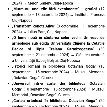
2024)
→ Meron Gallery, Cluj-Napoca
„Murmurul unei zile fără evenimente” – grafică
(12
septembrie – 18 octombrie 2024) → Institutul Francez,
Cluj-Napoca
„Transform Robots Alive”
(3 octombrie – 11 noiembrie
2024) → Iulius Parc, Cluj-Napoca
„O lume nouă în căutarea celor vechi. Un veac de
arheologie sub egida Universității Clujene la Cetățile
Dacice și Ulpia Traiana Sarmizegetusa”
(30
septembrie – 21 octombrie 2024)
→
Clădirea centrală
a Universității Babeș-Bolyai, Cluj-Napoca
„Istorici români în biblioteca Octavian Goga”
(10
septembrie – 15 octombrie 2024) → Muzeul Memorial
„Octavian Goga”, Ciucea
„Universul într-o carte din biblioteca Octavian
Goga”
(10 septembrie – 15 octombrie 2024) → Muzeul
Memorial „Octavian Goga”, Ciucea
„Cartea ortodoxă în biblioteca Octavian Goga”
(20
septembrie – 20 octombrie 2024) → Muzeul Memorial