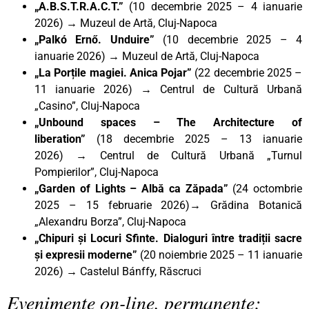
„A.B.S.T.R.A.C.T.”
(10 decembrie 2025 – 4 ianuarie
2026) → Muzeul de Artă, Cluj-Napoca
„Palkó Ernő. Unduire”
(10 decembrie 2025 – 4
ianuarie 2026) → Muzeul de Artă, Cluj-Napoca
„La Porțile magiei. Anica Pojar”
(22 decembrie 2025 –
11 ianuarie 2026)
→
Centrul de Cultură Urbană
„Casino”, Cluj-Napoca
„Unbound spaces – The Architecture of
liberation”
(18 decembrie 2025 – 13 ianuarie
2026)
→
Centrul de Cultură Urbană „Turnul
Pompierilor”, Cluj-Napoca
„Garden of Lights – Albă ca Zăpada”
(24 octombrie
2025 – 15 februarie 2026)→ Grădina Botanică
„Alexandru Borza”, Cluj-Napoca
„Chipuri și Locuri Sfinte. Dialoguri între tradiții sacre
și expresii moderne”
(20 noiembrie 2025 – 11 ianuarie
2026) → Castelul Bánffy, Răscruci
Evenimente on-line, permanente: