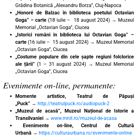
Grădina Botanică „Alexandru Borza”, Cluj-Napoca
„Honoré de Balzac în biblioteca poetului Octavian
Goga”
– carte
(18 iulie – 18 august 2024) → Muzeul
Memorial „Octavian Goga”, Ciucea
„Istorici români in biblioteca lui Octavian Goga” –
carte
(16 iulie – 15 august 2024) → Muzeul Memorial
„Octavian Goga”, Ciucea
„Costume populare din cele șapte regiuni folclorice
ale țării”
(1 – 31 august 2024) → Muzeul Memorial
„Octavian Goga”, Ciucea
Evenimente on-line, permanente:
Momente artistice, Teatrul de Păpuși
„Puck”
→
http://teatrulpuck.ro/audiopuck-2
„Muzeul de acasă”, Muzeul Național de Istorie a
Transilvaniei
→
www.mnit.ro/muzeul-de-acasa
Evenimente on-line, Centrul de Cultură
Urbană
→
https://culturaurbana.ro/evenimente-online