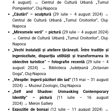
4 august) → Centrul de Cultură Urbană „Turnul
Pompierilor”, Cluj-Napoca
„Căutări” – sculptură
(29 iulie – 4 august 2024) →
Centrul de Cultură Urbană „Turnul Croitorilor”, Cluj-
Napoca
„Miresmele verii” – pictură
(29 iulie – 4 august 2024)
→ Centrul de Cultură Urbană „Turnul Croitorilor”, Cluj-
Napoca
„Vechi instalații și ateliere țărănești. Între tradiție și
ingeniozitate, dispariția utilității și transformarea în
obiective turistice” – fotografie recentă
(29 iulie – 4
august 2024) → Biblioteca Județeană „Octavian
Goga”, Cluj-Napoca
„Viespile: îngerii păzitori din iad”
(15 mai – 31 august
2024) → Muzeul Zoologic, Cluj-Napoca
„Self and Shadow: Unmasking Contemporary
Identity” – pictură
(11 iulie – 16 august
2024)
→
Meron Gallery
Expoziție de bonsai
(12 iulie – 11 august 2024) →