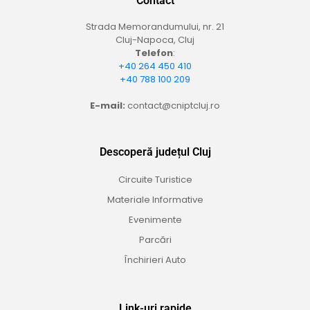
Contact
Strada Memorandumului, nr. 21
Cluj-Napoca, Cluj
Telefon
:
+40 264 450 410
+40 788 100 209
E-mail:
contact@cniptcluj.ro
Descoperă județul Cluj
Circuite Turistice
Materiale Informative
Evenimente
Parcări
Închirieri Auto
Link-uri rapide