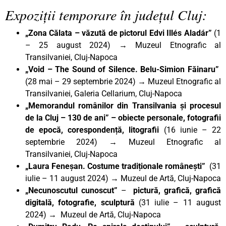
Expoziții temporare în județul Cluj:
„Zona Călata – văzută de pictorul Edvi Illés Aladár”
(1
– 25 august 2024)
→
Muzeul Etnografic al
Transilvaniei, Cluj-Napoca
„Void – The Sound of Silence. Belu-Simion Făinaru”
(28 mai – 29 septembrie 2024)
→
Muzeul Etnografic al
Transilvaniei, Galeria Cellarium, Cluj-Napoca
„Memorandul românilor din Transilvania și procesul
de la Cluj – 130 de ani” – obiecte personale, fotografii
de epocă, corespondență, litografii
(16 iunie – 22
septembrie 2024)
→
Muzeul Etnografic al
Transilvaniei, Cluj-Napoca
„Laura Feneșan. Costume tradiționale românești
”
(31
iulie – 11 august 2024) → Muzeul de Artă, Cluj-Napoca
„Necunoscutul cunoscut”
–
pictură, grafică, grafică
digitală, fotografie, sculptură
(31 iulie – 11 august
2024) → Muzeul de Artă, Cluj-Napoca