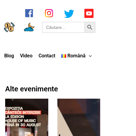
Search Button
Search
for:
Blog
Video
Contact
Română
Alte evenimente