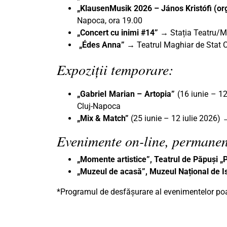
„KlausenMusik 2026 – János Kristófi (or
Napoca, ora 19.00
„Concert cu inimi #14”
→
Stația Teatru/Mu
„Édes Anna”
→ Teatrul Maghiar de Stat Cl
Expoziții temporare:
„Gabriel Marian – Artopia”
(16 iunie – 1
Cluj-Napoca
„Mix & Match”
(25 iunie – 12 iulie 2026) 
Evenimente on-line, permanen
„Momente artistice”, Teatrul de Păpuși 
„Muzeul de acasă”, Muzeul Național de Is
*Programul de desfășurare al evenimentelor poat