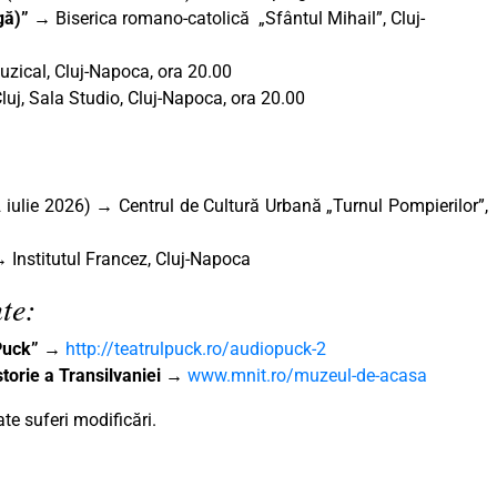
gă)”
→ Biserica romano-catolică „Sfântul Mihail”, Cluj-
zical, Cluj-Napoca, ora 20.00
uj, Sala Studio, Cluj-Napoca, ora 20.00
2 iulie 2026) → Centrul de Cultură Urbană „Turnul Pompierilor”,
→ Institutul Francez, Cluj-Napoca
te:
„Puck”
→
http://teatrulpuck.ro/audiopuck-2
torie a Transilvaniei
→
www.mnit.ro/muzeul-de-acasa
e suferi modificări.