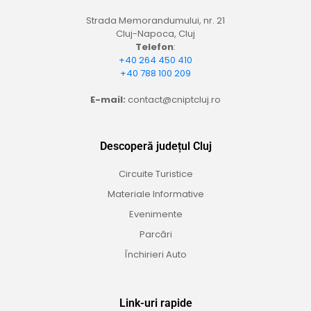
Strada Memorandumului, nr. 21
Cluj-Napoca, Cluj
Telefon
:
+40 264 450 410
+40 788 100 209
E-mail:
contact@cniptcluj.ro
Descoperă județul Cluj
Circuite Turistice
Materiale Informative
Evenimente
Parcări
Închirieri Auto
Link-uri rapide