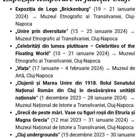
Expoziția de Lego „Brickenburg”
(19 – 21 ianuarie
2024) → Muzeul Etnografic al Transilvaniei, Cluj-
Napoca
„Unire prin diversitate”
(15 – 25 ianuarie 2024) →
Muzeul Etnografic al Transilvaniei, Cluj-Napoca
„Celebrități din lumea plutitoare – Celebrities of the
Floating World”
(10 – 21 ianuarie 2024) → Muzeul
Etnografic al Transilvaniei, Cluj-Napoca
„Viața”
(17 ianuarie – 4 februarie 2024) → Muzeul de
Artă, Cluj-Napoca
„Clujenii și Marea Unire din 1918. Rolul Senatului
Național Român din Cluj în desăvârșirea unității
naționale”
(1 decembrie 2023 – 28 ianuarie 2024) →
Muzeul Național de Istorie a Transilvaniei, Cluj-Napoca
„Grecii de peste mări. Vase cu figuri roșii din Etruria și
Magna Grecia”
(12 mai 2023 – 31 ianuarie 2024) →
Muzeul Național de Istorie a Transilvaniei, Cluj-Napoca
„Cluj undergrounds”
(15 decembrie 2023 – 30 ianuarie