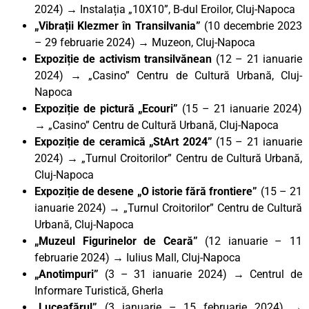
2024) → Instalația „10X10”, B-dul Eroilor, Cluj-Napoca
„Vibrații Klezmer în Transilvania”
(10 decembrie 2023
– 29 februarie 2024) → Muzeon, Cluj-Napoca
Expoziție de activism transilvănean
(12 – 21 ianuarie
2024) → „Casino” Centru de Cultură Urbană, Cluj-
Napoca
Expoziție de pictură „Ecouri”
(15 – 21 ianuarie 2024)
→ „Casino” Centru de Cultură Urbană, Cluj-Napoca
Expoziție de ceramică „StArt 2024”
(15 – 21 ianuarie
2024) → „Turnul Croitorilor” Centru de Cultură Urbană,
Cluj-Napoca
Expoziție de desene „O istorie fără frontiere”
(15 – 21
ianuarie 2024) → „Turnul Croitorilor” Centru de Cultură
Urbană, Cluj-Napoca
„Muzeul Figurinelor de Ceară”
(12 ianuarie – 11
februarie 2024) → Iulius Mall, Cluj-Napoca
„Anotimpuri”
(3 – 31 ianuarie 2024) → Centrul de
Informare Turistică, Gherla
„Luceafărul”
(3 ianuarie – 15 februarie 2024) →