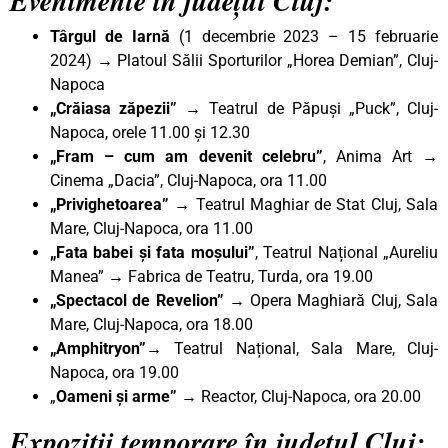
Evenimente în județul Cluj:
Târgul de Iarnă
(1 decembrie 2023 – 15 februarie
2024) → Platoul Sălii Sporturilor „Horea Demian”, Cluj-
Napoca
„Crăiasa zăpezii”
→ Teatrul de Păpuși „Puck”, Cluj-
Napoca, orele 11.00 și 12.30
„Fram – cum am devenit celebru”
, Anima Art →
Cinema „Dacia”, Cluj-Napoca, ora 11.00
„Privighetoarea”
→ Teatrul Maghiar de Stat Cluj, Sala
Mare, Cluj-Napoca, ora 11.00
„Fata babei și fata moșului”
, Teatrul Național „Aureliu
Manea” → Fabrica de Teatru, Turda, ora 19.00
„Spectacol de Revelion”
→ Opera Maghiară Cluj, Sala
Mare, Cluj-Napoca, ora 18.00
„Amphitryon”
→ Teatrul Național, Sala Mare, Cluj-
Napoca, ora 19.00
„
Oameni și arme”
→ Reactor, Cluj-Napoca, ora 20.00
Expoziții temporare în județul Cluj: