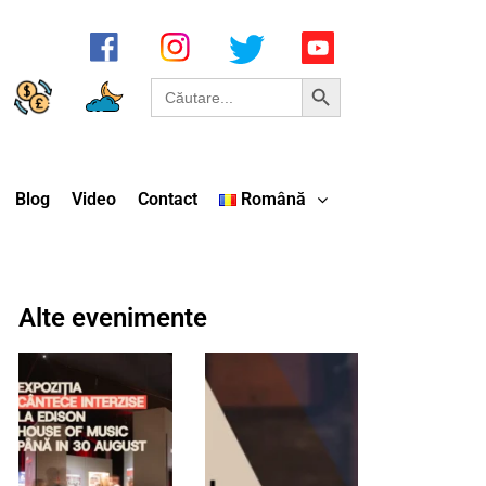
Search Button
Search
for:
Blog
Video
Contact
Română
Alte evenimente