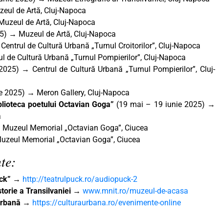
eul de Artă, Cluj-Napoca
Muzeul de Artă, Cluj-Napoca
5)
→
Muzeul de Artă, Cluj-Napoca
Centrul de Cultură Urbană „Turnul Croitorilor”, Cluj-Napoca
ul de Cultură Urbană „Turnul Pompierilor”, Cluj-Napoca
2025) → Centrul de Cultură Urbană „Turnul Pompierilor”, Cluj-
e 2025) → Meron Gallery, Cluj-Napoca
blioteca poetului Octavian Goga”
(19 mai – 19 iunie 2025) →
a
→ Muzeul Memorial „Octavian Goga”, Ciucea
Muzeul Memorial „Octavian Goga”, Ciucea
te:
uck”
→
http://teatrulpuck.ro/audiopuck-2
torie a Transilvaniei
→
www.mnit.ro/muzeul-de-acasa
 Urbană
→
https://culturaurbana.ro/evenimente-online