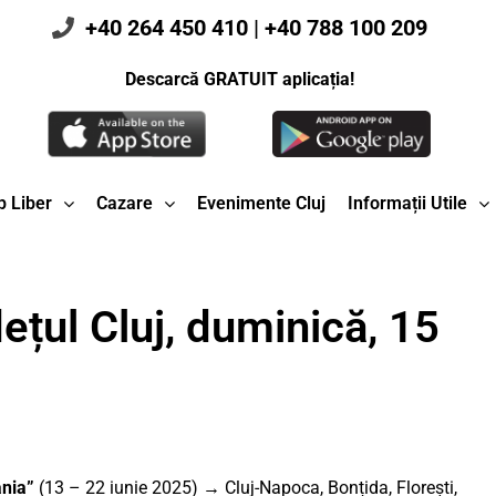
+40 264 450 410
|
+40 788 100 209
Descarcă GRATUIT aplicația!
 Liber
Cazare
Evenimente Cluj
Informații Utile
ețul Cluj, duminică, 15
ania”
(13 – 22 iunie 2025) → Cluj-Napoca, Bonțida, Florești,