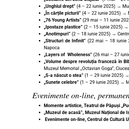
„Unghiul drept
”
(4 – 22 iunie 2025) → Muz
„În cărțile picturii”
(4 – 22 iunie 2025)
→
„76 Young Artists”
(29 mai – 11 iunie 202
„Ipostaze plastice”
(2 – 15 iunie 2025) → 
„Anotimpuri”
(2 – 18 iunie 2025) → Centr
„Structuri de Infinit”
(22 mai – 18 iunie 
Napoca
„Layers of Wholeness
”
(26 mai – 27 iuni
„Volume despre revoluția franceză în Bi
Muzeul Memorial „Octavian Goga”, Ciuce
„S-a născut o stea”
(1 – 29 iunie 2025) 
„Sunete celebre”
(1 – 29 iunie 2025) → 
Evenimente on-line, permanen
Momente artistice, Teatrul de Păpuși „P
„Muzeul de acasă”, Muzeul Național de Is
Evenimente on-line, Centrul de Cultură