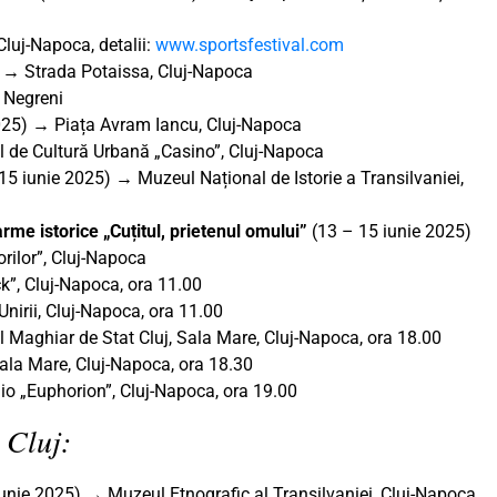
luj-Napoca, detalii:
www.sportsfestival.com
 → Strada Potaissa, Cluj-Napoca
 Negreni
025) → Piața Avram Iancu, Cluj-Napoca
l de Cultură Urbană „Casino”, Cluj-Napoca
15 iunie 2025) → Muzeul Național de Istorie a Transilvaniei,
arme istorice „Cuțitul, prietenul omului”
(13 – 15 iunie 2025)
rilor”, Cluj-Napoca
”, Cluj-Napoca, ora 11.00
nirii, Cluj-Napoca, ora 11.00
l Maghiar de Stat Cluj, Sala Mare, Cluj-Napoca, ora 18.00
la Mare, Cluj-Napoca, ora 18.30
dio „Euphorion”, Cluj-Napoca, ora 19.00
 Cluj:
unie 2025) → Muzeul Etnografic al Transilvaniei, Cluj-Napoca