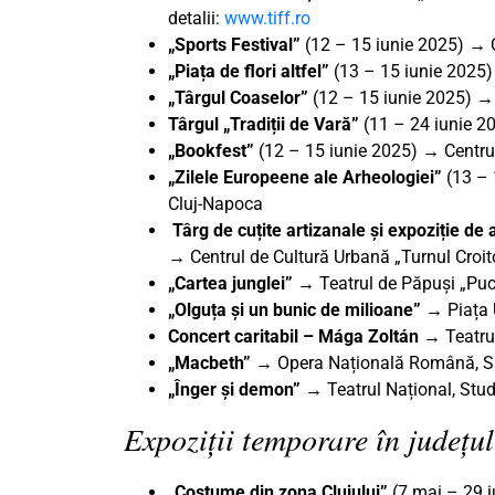
detalii:
www.tiff.ro
„Sports Festival”
(12 – 15 iunie 2025) → C
„Piața de flori altfel”
(13 – 15 iunie 2025)
„Târgul Coaselor”
(12 – 15 iunie 2025) →
Târgul „Tradiții de Vară”
(11 – 24 iunie 2
„Bookfest”
(12 – 15 iunie 2025) → Centru
„Zilele Europeene ale Arheologiei”
(13 – 
Cluj-Napoca
Târg de cuțite artizanale și expoziție de 
→ Centrul de Cultură Urbană „Turnul Croito
„Cartea junglei
”
→ Teatrul de Păpuși „Puck
„Olguța și un bunic de milioane”
→ Piața U
Concert caritabil – Mága Zoltán →
Teatru
„Macbeth” →
Opera Națională Română, Sa
„Înger și demon” →
Teatrul Național, Stu
Expoziții temporare în județul
„Costume din zona Clujului”
(7 mai – 29 i