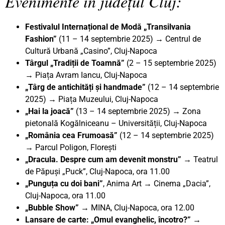
Evenimente în județul Cluj:
Festivalul Internațional de Modă „Transilvania
Fashion”
(11 – 14 septembrie 2025) → Centrul de
Cultură Urbană „Casino”, Cluj-Napoca
Târgul „Tradiții de Toamnă”
(2 – 15 septembrie 2025)
→ Piața Avram Iancu, Cluj-Napoca
„Târg de antichități și handmade”
(12 – 14 septembrie
2025) → Piața Muzeului, Cluj-Napoca
„Hai la joacă”
(13 – 14 septembrie 2025)
→
Zona
pietonală Kogălniceanu – Universității, Cluj-Napoca
„România cea Frumoasă”
(12 – 14 septembrie 2025)
→ Parcul Poligon, Florești
„Dracula. Despre cum am devenit monstru”
→ Teatrul
de Păpuși „Puck”, Cluj-Napoca, ora 11.00
„Punguța cu doi bani”
, Anima Art → Cinema „Dacia”,
Cluj-Napoca, ora 11.00
„Bubble Show” →
MINA, Cluj-Napoca, ora 12.00
Lansare de carte: „Omul evanghelic, încotro?”
→