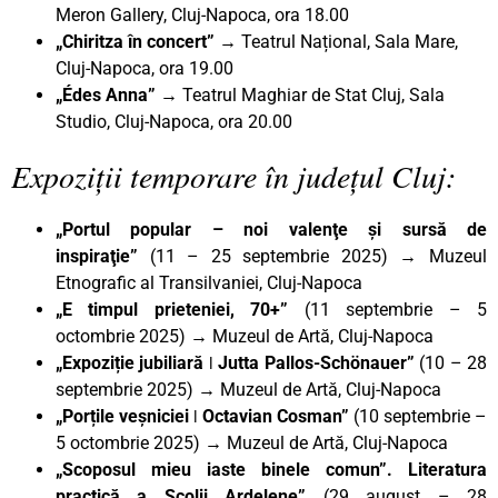
Meron Gallery, Cluj-Napoca, ora 18.00
„Chiritza în concert”
→ Teatrul Național, Sala Mare,
Cluj-Napoca, ora 19.00
„Édes Anna”
→ Teatrul Maghiar de Stat Cluj, Sala
Studio, Cluj-Napoca, ora 20.00
Expoziții temporare în județul Cluj:
„Portul popular – noi valenţe şi sursă de
inspiraţie”
(11 – 25 septembrie 2025)
→
Muzeul
Etnografic al Transilvaniei, Cluj-Napoca
„E timpul prieteniei, 70+”
(11 septembrie – 5
octombrie 2025)
→
Muzeul de Artă, Cluj-Napoca
„Expoziție jubiliară ǀ Jutta Pallos-Schönauer
”
(10 – 28
septembrie 2025) → Muzeul de Artă, Cluj-Napoca
„Porțile veșniciei ǀ Octavian Cosman”
(10 septembrie –
5 octombrie 2025) → Muzeul de Artă, Cluj-Napoca
„Scoposul mieu iaste binele comun”. Literatura
practică a Școlii Ardelene”
(29 august – 28