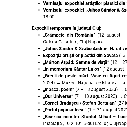
Vernisajul expoziției artiștilor plastici di
Vernisajul expoziției „
Juhos Sándor & Sz
18.00
Expoziții temporare în județul Cluj:
„Crâmpeie din România”
(12 august – 1
Galeria Cellarium, Cluj-Napoca
„Juhos Sándor & Szabó András
: Narative
Expoziția artiștilor plastici din Sovata
(13 
„Márton Árpád: Semne de viață”
(12 – 27
„In memoriam Kántor Lajos”
(12 august –
„Grecii de peste mări. Vase cu figuri r
2024) → Muzeul Național de Istorie a Tran
„masca. poem”
(7 – 13 august 2023) → Cen
„Our Universe”
(7 – 13 august 2023) → C
„Cornel Brudașcu / Ștefan Bertalan”
(27 i
„Portul popular local”
(1 – 31 august 202
„Biserica noastră Sfântul Mihail – Lucră
Instalația „10 X 10”, B-dul Eroilor, Cluj-Na