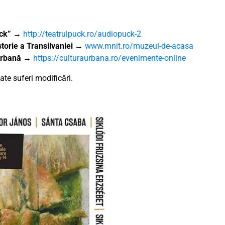
uck”
→
http://teatrulpuck.ro/audiopuck-2
torie a Transilvaniei
→
www.mnit.ro/muzeul-de-acasa
 Urbană
→
https://culturaurbana.ro/evenimente-online
te suferi modificări.