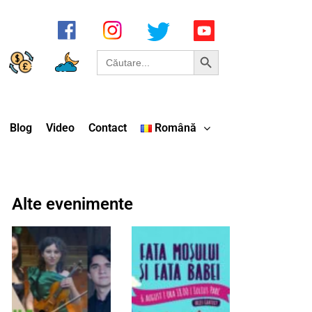
Search Button
Search
for:
Blog
Video
Contact
Română
Alte evenimente