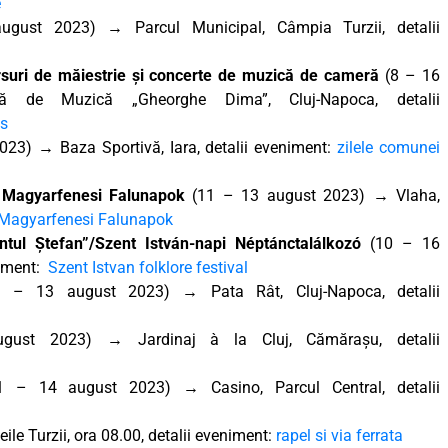
e
ust 2023) → Parcul Municipal, Câmpia Turzii, detalii
suri de măiestrie și concerte de muzică de cameră
(8 – 16
 de Muzică „Gheorghe Dima”, Cluj-Napoca, detalii
es
23) → Baza Sportivă, Iara, detalii eveniment:
zilele comunei
. Magyarfenesi Falunapok
(11 – 13 august 2023) → Vlaha,
 Magyarfenesi Falunapok
ântul Ștefan”/Szent István-napi Néptánctalálkozó
(10 – 16
niment:
Szent Istvan folklore festival
 – 13 august 2023) → Pata Rât, Cluj-Napoca, detalii
ust 2023) → Jardinaj à la Cluj, Cămărașu, detalii
 – 14 august 2023) → Casino, Parcul Central, detalii
le Turzii, ora 08.00, detalii eveniment:
rapel si via ferrata