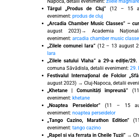
Napoca, detalii eveniment:
zilele maghiar
Târgul „Produs de Cluj”
(12 – 15 aug
eveniment:
produs de cluj
„Arcadia Chamber Music Classes” – cur
august 2023)→ Academia Națională
eveniment:
arcadia chamber music class
„Zilele comunei Iara”
(12 – 13 august 20
Iara
„Zilele satului Vlaha”
a 29-a ediție/29
comuna Săvădisla, detalii eveniment:
29.
Festivalul Internaţional de Folclor „Sf
august 2023) → Cluj-Napoca, detalii eve
„Khetane | Comunități împreună”
(11
eveniment:
khetane
„Noaptea Perseidelor”
(11 – 15 aug
eveniment:
noaptea perseidelor
„Tango Cazino, Marathon Edition”
(11
eveniment:
tango cazino
„Rapel si via ferrata in Cheile Tuzii”
→ Chei