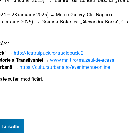
 14 ianuarie 2025) → Centrul de Cultură Urbană „Turnul
24 – 28 ianuarie 2025) → Meron Gallery, Cluj-Napoca
ebruarie 2025) → Grădina Botanică „Alexandru Borza”, Cluj-
te:
uck”
→
http://teatrulpuck.ro/audiopuck-2
torie a Transilvaniei
→
www.mnit.ro/muzeul-de-acasa
 Urbană
→
https://culturaurbana.ro/evenimente-online
te suferi modificări.
LinkedIn