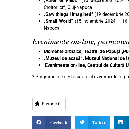
„Pater et Filius”
(16 decembrie 2024 –
Croitorilor”, Cluj-Napoca
„Saw things I imagined”
(19 decembrie 20
„Small World”
(15 noiembrie 2024 – 16 f
Napoca
Evenimente on-line, permanen
Momente artistice, Teatrul de Păpuși „P
„Muzeul de acasă”, Muzeul Național de Is
Evenimente on-line, Centrul de Cultură
* Programul de desfășurare al evenimentelor poa
Favorite
0
Facebook
Twitter