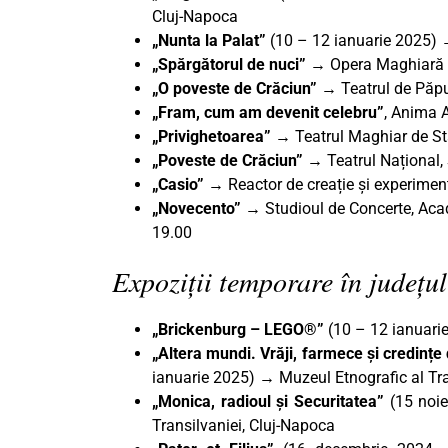
Cluj-Napoca
„Nunta la Palat”
(10 – 12 ianuarie 2025) 
„Spărgătorul de nuci”
→ Opera Maghiară Cl
„O poveste de Crăciun”
→
Teatrul de Păpu
„Fram, cum am devenit celebru”
, Anima 
„Privighetoarea”
→ Teatrul Maghiar de Sta
„Poveste de Crăciun” →
Teatrul Național,
„Casio”
→
Reactor de creație și experimen
„Novecento”
→ Studioul de Concerte, Aca
19.00
Expoziții temporare în județul
„Brickenburg – LEGO®”
(10 – 12 ianuari
„Altera mundi. Vrăji, farmece și credințe 
ianuarie 2025)
→
Muzeul Etnografic al Tr
„Monica, radioul și Securitatea”
(15 noie
Transilvaniei, Cluj-Napoca