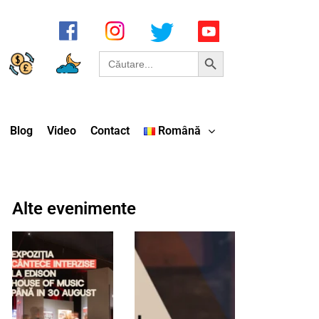
Search Button
Search
for:
Blog
Video
Contact
Română
Alte evenimente