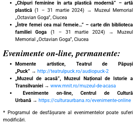
„Chipuri feminine în arta plastică modernă”
– artă
plastică
(1 – 31 martie 2024) → Muzeul Memorial
„Octavian Goga”, Ciucea
„Între femei cea mai femeie…”
–
carte din biblioteca
familiei Goga
(1 – 31 martie 2024) → Muzeul
Memorial „Octavian Goga”, Ciucea
Evenimente on-line, permanente:
Momente artistice, Teatrul de Păpuși
„Puck”
→
http://teatrulpuck.ro/audiopuck-2
„Muzeul de acasă”, Muzeul Național de Istorie a
Transilvaniei
→
www.mnit.ro/muzeul-de-acasa
Evenimente on-line, Centrul de Cultură
Urbană
→
https://culturaurbana.ro/evenimente-online
* Programul de desfășurare al evenimentelor poate suferi
modificări.