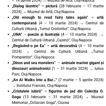
– 14 aprilie 2024) → Muzeul de Artă, Cluj-Napoca
„Dialog lăuntric” – pictură
(28 februarie – 17 martie
2024) → Muzeul de Artă, Cluj-Napoca
„Old enough to read fairy tales again” – artă
contemporană
(4 – 10 martie 2024) → Centrul de
Cultură Urbană „Turnul Croitorilor”, Cluj-Napoca
„UNA”
–
poezie și ilustrație
(4 – 10 martie 2024) →
Centrul de Cultură Urbană „Casino”, Cluj-Napoca
„Regăsind-o pe Ea” – artă decorativă
(4 – 10 martie
2024) → Centrul de Cultură Urbană „Turnul
Pompierilor”, Cluj-Napoca
„Dinos and sea monsters”
–
animale marine gigant și
dinozauri animatronici
(1 – 31 martie 2024) → Iulius
Parc, Cluj-Napoca
„An AI Walks Into a Bar…”
(7 martie – 5 aprilie 2024)
→ Institutul Francez, Cluj-Napoca
„Cristalele iubirii” – figurine de jad din Colecția O.
Goga
(15 februarie – 31 martie 2024) → Muzeul
Memorial „Octavian Goga”, Ciucea