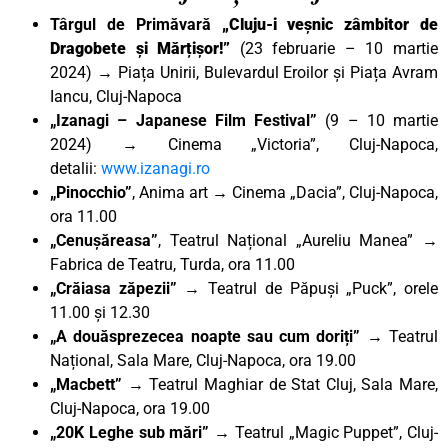
Târgul de Primăvară
„Cluju-i veșnic zâmbitor de
Dragobete și Mărțișor!”
(23 februarie – 10 martie
2024) → Piața Unirii, Bulevardul Eroilor și Piața Avram
Iancu, Cluj-Napoca
„Izanagi – Japanese Film Festival”
(9 – 10 martie
2024) → Cinema „Victoria”, Cluj-Napoca,
detalii:
www.izanagi.ro
„Pinocchio”
, Anima art
→ Cinema „Dacia”, Cluj-Napoca,
ora 11.00
„Cenușăreasa”
, Teatrul Național „Aureliu Manea” →
Fabrica de Teatru, Turda, ora 11.00
„Crăiasa zăpezii”
→ Teatrul de Păpuși „Puck”, orele
11.00 și 12.30
„A douăsprezecea noapte sau cum doriți”
→ Teatrul
Național, Sala Mare, Cluj-Napoca, ora 19.00
„Macbett”
→ Teatrul Maghiar de Stat Cluj, Sala Mare,
Cluj-Napoca, ora 19.00
„20K Leghe sub mări” →
Teatrul „Magic Puppet”, Cluj-