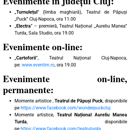
Evenimente în județul Cluj:
„
Turnulețul
” (limba maghiară), Teatrul de Păpuși
„Puck” Cluj-Napoca, ora 11.00
„
Electra
” – premieră, Teatrul Național „Aureliu Manea”
Turda, Sala Studio, ora 19.00
Evenimente on-line:
„
Cartoforii
”, Teatrul Național Cluj-Napoca,
pe:
www.eventim.ro
, ora 19.00
Evenimente on-line,
permanente:
Momente artistice ,
Teatrul de Păpuși Puck
, disponibile
pe
https://www.facebook.com/wonderpuckcluj
Momente artistice,
Teatrul Național Aureliu Manea
Turda
, disponibile
pe
https://www.facebook.com/teatruturda