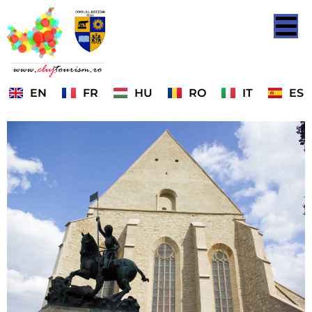
EN
FR
HU
RO
IT
ES