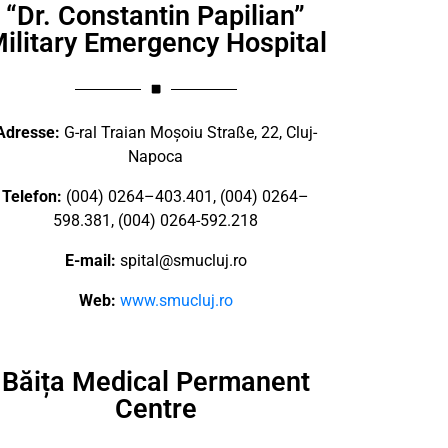
“Dr. Constantin Papilian”
ilitary Emergency Hospital
Adresse:
G-ral Traian Moșoiu Straße, 22, Cluj-
Napoca
Telefon:
(004) 0264–403.401, (004) 0264–
598.381, (004) 0264-592.218
E-mail:
spital@smucluj.ro
Web:
www.smucluj.ro
Băița Medical Permanent
Centre