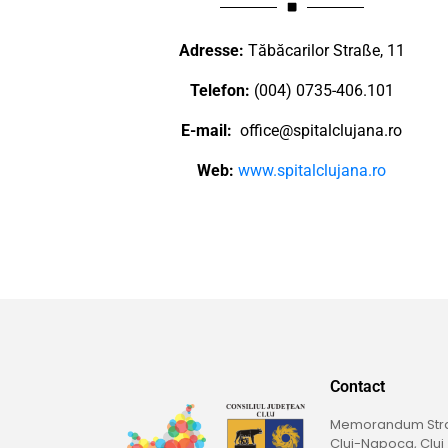
Adresse:
Tăbăcarilor Straße, 11
Telefon:
(004) 0735-406.101
E-mail:
office@spitalclujana.ro
Web:
www.spitalclujana.ro
Contact
Memorandum Straß
Cluj-Napoca, Cluj