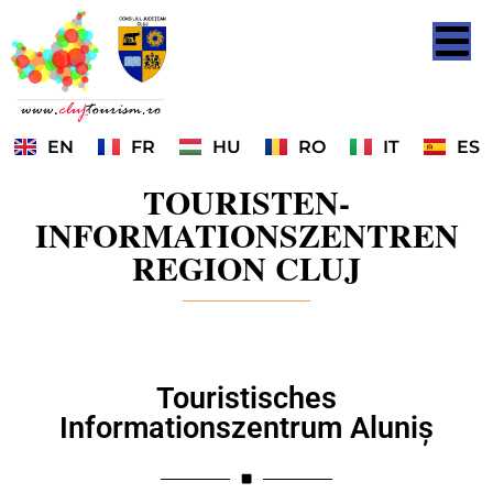
EN
FR
HU
RO
IT
ES
TOURISTEN-
INFORMATIONSZENTREN
REGION CLUJ
Touristisches
Informationszentrum Aluniș