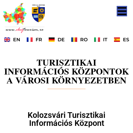
EN
FR
DE
RO
IT
ES
TURISZTIKAI
INFORMÁCIÓS KÖZPONTOK
A VÁROSI KÖRNYEZETBEN
Kolozsvári Turisztikai
Információs Központ