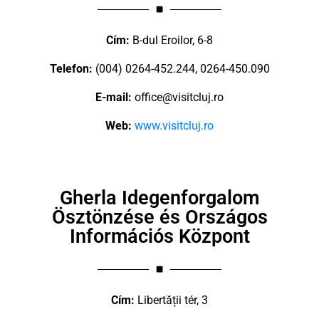
Cím:
B-dul Eroilor, 6-8
Telefon:
(004) 0264-452.244, 0264-450.090
E-mail:
office@visitcluj.ro
Web:
www.visitcluj.ro
Gherla Idegenforgalom
Ösztönzése és Országos
Információs Központ
Cím:
Libertății tér, 3