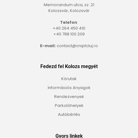
Memorandum utca, sz. 21
Kolozsvár, Kolozsvár
Telefon
:
+40 264 450 410
+40 788 100 209
E-mail:
contact@cniptcluj.ro
Fedezd fel Kolozs megyét
Körutak
Információs Anyagok
Rendezvenyek
Parkolóhelyek
Autóbérlés
Gyors linkek