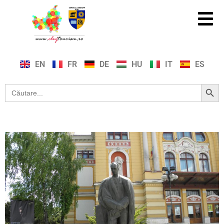
EN
FR
DE
HU
IT
ES
Search Button
Search
for: