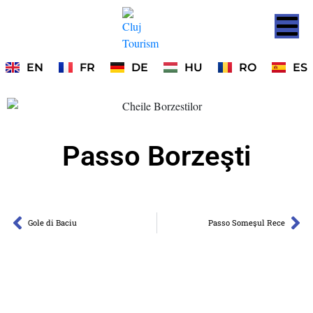
EN
FR
DE
HU
RO
ES
Passo Borzeşti
Gole di Baciu
Passo Someşul Rece