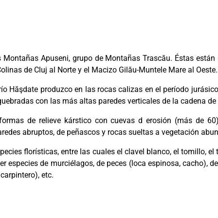
as Montañas Apuseni, grupo de Montañas Trascău. Éstas están de
olinas de Cluj al Norte y el Macizo Gilău-Muntele Mare al Oeste.
l río Hăşdate produzco en las rocas calizas en el período jurá
s quebradas con las más altas paredes verticales de la cadena 
ormas de relieve kárstico con cuevas d erosión (más de 60) e
aredes abruptos, de peñascos y rocas sueltas a vegetación abu
ecies florísticas, entre las cuales el clavel blanco, el tomillo, e
r especies de murciélagos, de peces (loca espinosa, cacho), de an
carpintero), etc.