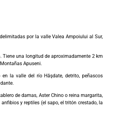
limitadas por la valle Valea Ampoiului al Sur,
sico. Tiene una longitud de aproximadamente 2 km
de Montañas Apuseni.
n la valle del río Hăşdate, detrito, peñascos
ndante.
l tablero de damas, Aster Chino o reina margarita,
fibios y reptiles (el sapo, el tritón crestado, la