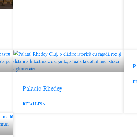
P
D
Palacio Rhédey
DETALLES >