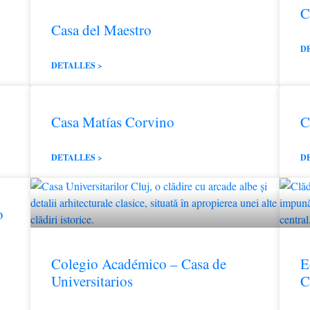
C
Casa del Maestro
D
DETALLES >
Casa Matías Corvino
C
DETALLES >
D
o
Colegio Académico – Casa de
E
Universitarios
C