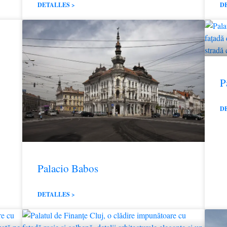
DETALLES >
D
P
D
Palacio Babos
DETALLES >