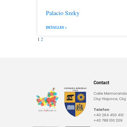
Palacio Szeky
DETALLES >
1
2
Contact
Calle Memorando,
Cluj-Napoca, Cluj
Telefon
:
+40 264 450 410
+40 788 100 209