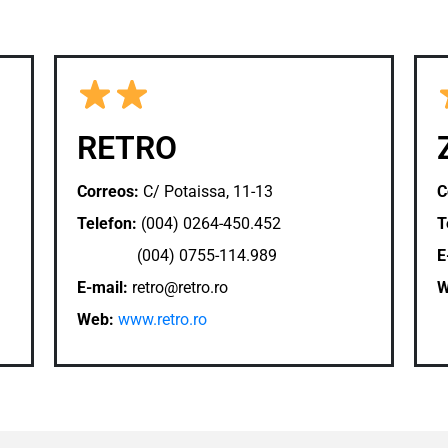
RETRO
Correos:
C/ Potaissa, 11-13
C
Telefon:
(004) 0264-450.452
T
(004) 0755-114.989
E
E-mail:
retro@retro.ro
W
Web:
www.retro.ro