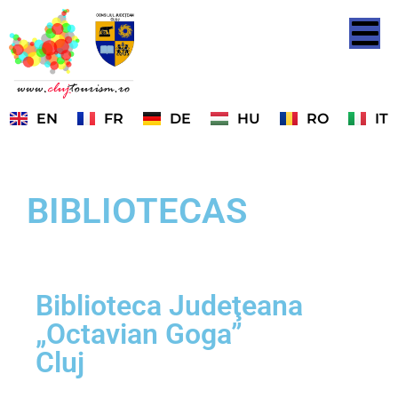
EN
FR
DE
HU
RO
IT
BIBLIOTECAS
Biblioteca Judeţeana
„Octavian Goga”
Cluj