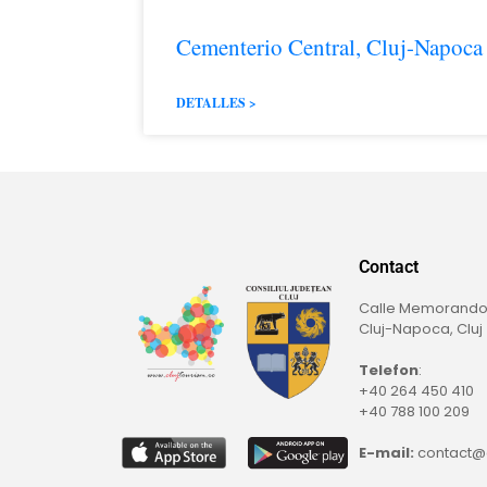
Cementerio Central, Cluj-Napoca
DETALLES >
Contact
Calle Memorando,
Cluj-Napoca, Cluj
Telefon
:
+40 264 450 410
+40 788 100 209
E-mail:
contact@c