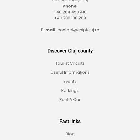
Phone
:
+40 264 450 410
+40 788 100 209
E-mail:
contact@cniptcluj.ro
Discover Cluj county
Tourist Circuits
Useful Informations
Events
Parkings
Rent A Car
Fast links
Blog