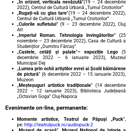
„
În orizont, verticala nevăzută
”(19 – 24 decembrie
2022), Centrul de Cultură Urbană „Turnul Croitorilor”
„
Rugați-vă cu glas tare
”(19 – 24 decembrie 2022),
Centrul de Cultură Urbană „Turnul Croitorilor”
„
Culorile sufletului
” (9 – 23 decembrie 2022), Cluj
Art
„
Imperiul Roman. Tehnologia învingătorilor
” (25
noiembrie – 23 decembrie 2022), Casa de Cultură a
Studenților „Dumitru Fărcaș”
„
Castele, cetăți și palate
”
– expoziție Lego
(5
decembrie 2022 – 6 ianuarie 2023), Muzeul
Municipal Dej
„
Lumea prin ochii artiștilor evrei ai Școlii băimărene
de pictură
” (6 decembrie 2022 – 15 ianuarie 2023),
Muzeon
„
Meșteșuguri artistice tradiționale
” (14 decembrie
2022 – 12 ianuarie 2023), Biblioteca Județeană
„Octavian Goga” Cluj-Napoca
Evenimente on-line, permanente:
Momente artistice, Teatrul de Păpuși
„
Puck
”,
pe:
http://teatrulpuck.ro/audiopuck-2
„
Muzeul de acasă
”
, Muzeul Național de Istorie a