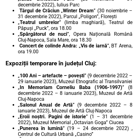
decembrie 2022), Iulius Parc
Târgul de Crăciun
„
Winter Dream
” (30 noiembrie –
31 decembrie 2022), Parcul „Poligon”, Florești
„
Teatrul umbrelor
” (limba maghiară), Teatrul de
Păpuși „Puck”, ora 18.00
„
Spărgătorul de nuci
”, Opera Națională Română
Cluj-Napoca, Sala Mare, ora 18.30
Concert de colinde Andra:
„
Vis de iarnă
”, BT Arena,
ora 19.00
Expoziții temporare în județul Cluj:
„
100 Ani – artefacte – povești
” (9 decembrie 2022 –
29 ianuarie 2023), Muzeul Etnografic al Transilvaniei
„
In Memoriam Corneliu Baba (1906-1997)
” (8
decembrie 2022 – 8 ianuarie 2023), Muzeul de Artă
Cluj-Napoca
„
Salonul Anual de Artă
” (9 decembrie 2022 – 8
ianuarie 2023), Muzeul de Artă Cluj-Napoca
„
Eroii noștri. Pagini de istorie
” (1 – 31 decembrie
2022), Muzeul Memorial „Octavian Goga” Ciucea
„
Punerea în lumină
” (19 – 24 decembrie 2022) ,
Centrul de Cultură Urbană „Casino”