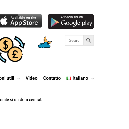
Search Button
Search
for:
ni utili
Video
Contatto
Italiano