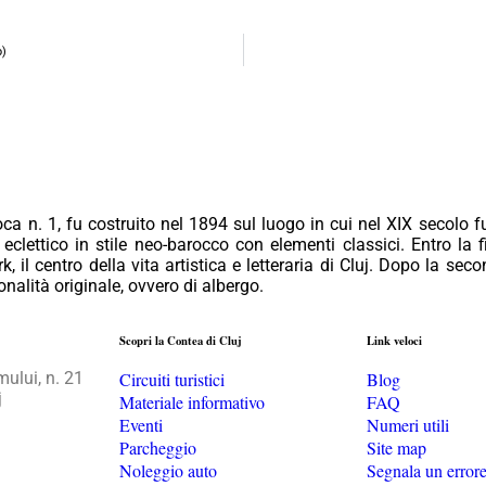
o)
ca n. 1, fu costruito nel 1894 sul luogo in cui nel XIX secolo f
eclettico in stile neo-barocco con elementi classici. Entro la f
, il centro della vita artistica e letteraria di Cluj. Dopo la sec
onalità originale, ovvero di albergo.
Scopri la Contea di Cluj
Link veloci
lui, n. 21
Circuiti turistici
Blog
j
Materiale informativo
FAQ
Eventi
Numeri utili
Parcheggio
Site map
Noleggio auto
Segnala un error