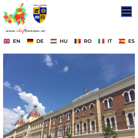
EN
DE
HU
RO
IT
ES