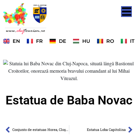
EN
FR
DE
HU
RO
IT
Estatua de Baba Novac
Conjunto de estatuas Horea, Cloşca y Crişan
Estatua Loba Capitolina