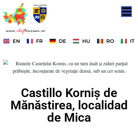
EN
FR
DE
HU
RO
IT
Castillo Korniș de
Mănăstirea, localidad
de Mica