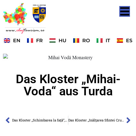
EN
FR
HU
RO
IT
ES
Das Kloster „Mihai-
Voda“ aus Turda
Das Kloster „Schimbarea la faţă“, aus Cheile Turzii
Das Kloster „Inălţarea Sfintei Cruci“ aus Căşiel