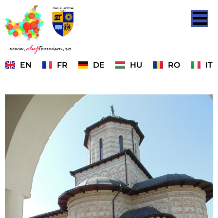
EN
FR
DE
HU
RO
IT