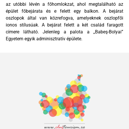
az utóbbi lévén a főhomlokzat, ahol megtalálható az
épület főbejárata és e felett egy balkon. A bejárat
oszlopok által van közrefogva, amelyeknek oszlopfői
ionos stílusúak. A bejárat felett a két család faragott
címere látható. Jelenleg a palota a „Babeş-Bolyai”
Egyetem egyik adminisztratív épülete.