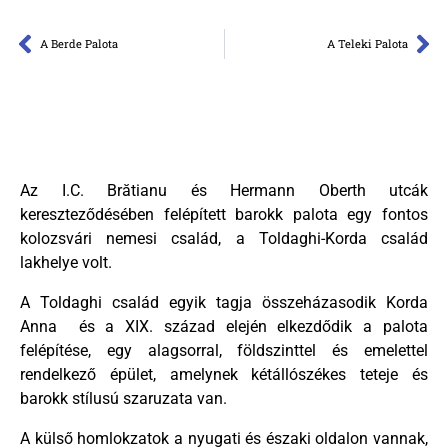
A Berde Palota
A Teleki Palota
Az I.C. Brătianu és Hermann Oberth utcák
kereszteződésében felépített barokk palota egy fontos
kolozsvári nemesi család, a Toldaghi-Korda család
lakhelye volt.
A Toldaghi család egyik tagja összeházasodik Korda
Anna és a XIX. század elején elkezdődik a palota
felépítése, egy alagsorral, földszinttel és emelettel
rendelkező épület, amelynek kétállószékes teteje és
barokk stílusú szaruzata van.
A külső homlokzatok a nyugati és északi oldalon vannak,