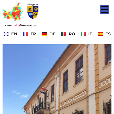
EN
FR
DE
RO
IT
ES