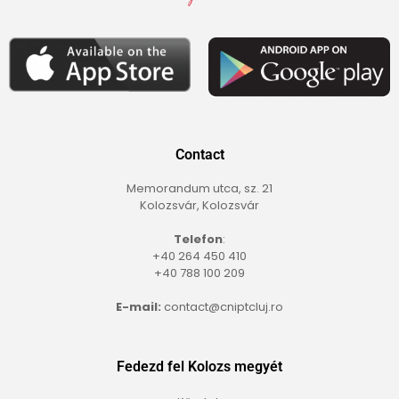
Contact
Memorandum utca, sz. 21
Kolozsvár, Kolozsvár
Telefon
:
+40 264 450 410
+40 788 100 209
E-mail:
contact@cniptcluj.ro
Fedezd fel Kolozs megyét