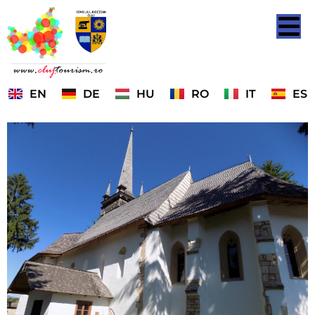
EN
DE
HU
RO
IT
ES