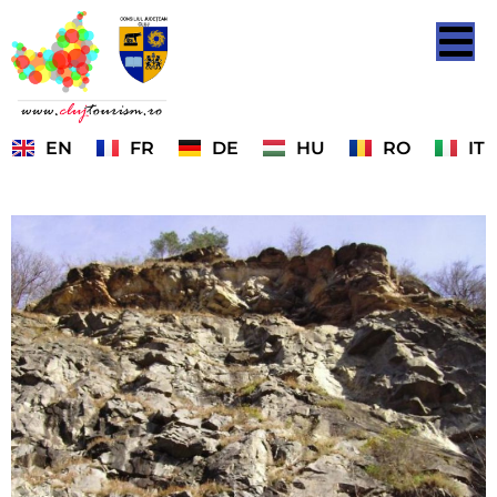
EN
FR
DE
HU
RO
IT