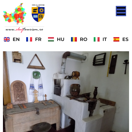
EN
FR
HU
RO
IT
ES