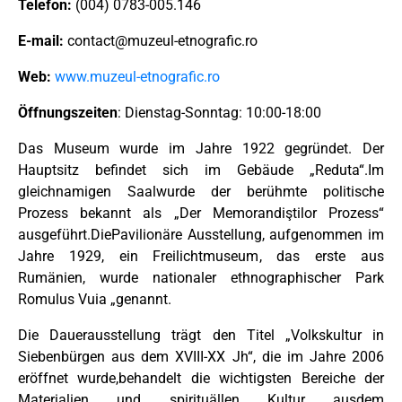
Telefon:
(004) 0783-005.146
E-mail:
contact@muzeul-etnografic.ro
Web:
www.muzeul-etnografic.ro
Öffnungszeiten
: Dienstag-Sonntag: 10:00-18:00
Das Museum wurde im Jahre 1922 gegründet. Der
Hauptsitz befindet sich im Gebäude „Reduta“.Im
gleichnamigen Saalwurde der berühmte politische
Prozess bekannt als „Der Memorandiştilor Prozess“
ausgeführt.DiePavilionäre Ausstellung, aufgenommen im
Jahre 1929, ein Freilichtmuseum, das erste aus
Rumänien, wurde nationaler ethnographischer Park
Romulus Vuia „genannt.
Die Dauerausstellung trägt den Titel „Volkskultur in
Siebenbürgen aus dem XVIII-XX Jh“, die im Jahre 2006
eröffnet wurde,behandelt die wichtigsten Bereiche der
Materialien und spirituällen Kultur ausdem