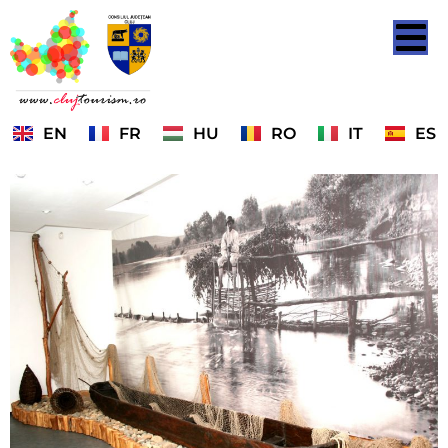
EN
FR
HU
RO
IT
ES