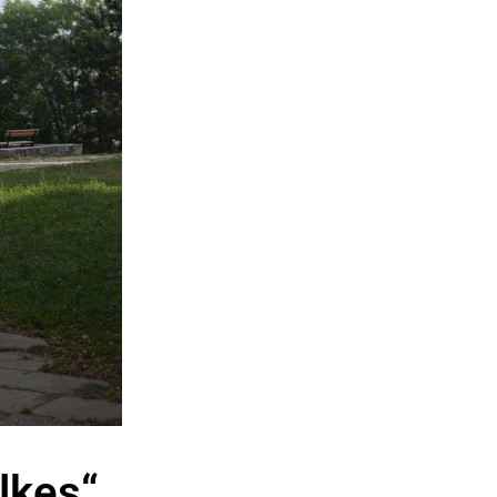
lkes“