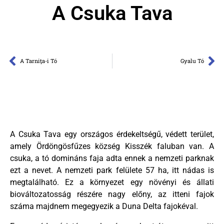
A Csuka Tava
A Tarniţa-i Tó
Gyalu Tó
A Csuka Tava egy országos érdekeltségű, védett terület,
amely Ördöngösfűzes község Kisszék faluban van. A
csuka, a tó domináns faja adta ennek a nemzeti parknak
ezt a nevet. A nemzeti park felülete 57 ha, itt nádas is
megtalálható. Ez a környezet egy növényi és állati
biováltozatosság részére nagy előny, az itteni fajok
száma majdnem megegyezik a Duna Delta fajokéval.