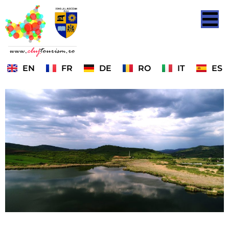
EN
FR
DE
RO
IT
ES