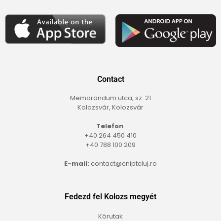
Contact
Memorandum utca, sz. 21
Kolozsvár, Kolozsvár
Telefon
:
+40 264 450 410
+40 788 100 209
E-mail:
contact@cniptcluj.ro
Fedezd fel Kolozs megyét
Körutak