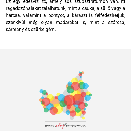
Ez egy édesvízi tó, amely sós szubsztrátumon van, itt
ragadozóhalakat találhatunk, mint a csuka, a süllő vagy a
harcsa, valamint a pontyot, a kárászt is felfedezhetjük,
ezenkívül még olyan madarakat is, mint a szárcsa,
sármány és szürke gém.