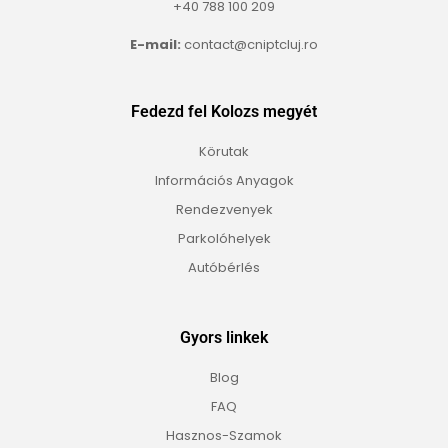
+40 788 100 209
E-mail:
contact@cniptcluj.ro
Fedezd fel Kolozs megyét
Körutak
Információs Anyagok
Rendezvenyek
Parkolóhelyek
Autóbérlés
Gyors linkek
Blog
FAQ
Hasznos-Szamok