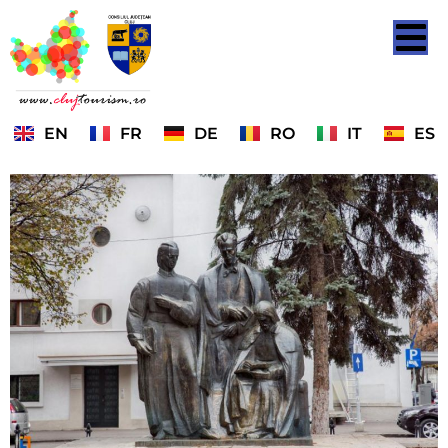
EN
FR
DE
RO
IT
ES