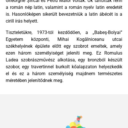
Gheorghe Şincai és Petru Maior voltak. Ők tartották fenn
a román nép latin, valamint a román nyelv latin eredetét
is. Hasonlóképen sikerült bevezetniük a latin ábécét is a
cirill írás helyett.
Tiszteletükre, 1973-tól kezdődően, a „Babeş-Bolyai”
Egyetem központi, Mihai Kogălniceanu utcai
székhelyének épülete előtt egy szobrot emeltek, amely
ezen három személyiséget jeleníti meg. Ez Romulus
Ladea szobrászművész alkotása, egy bronzból készült
szobor, egy travertinnel burkolt kőalapzaton helyezkedik
el és ez a három személyiség majdnem természetes
méretében jelenítődnek meg.