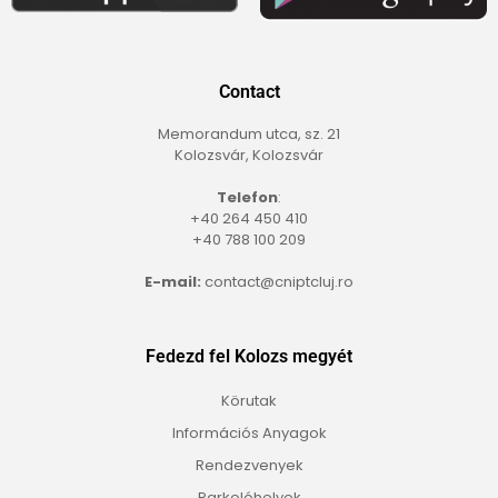
Contact
Memorandum utca, sz. 21
Kolozsvár, Kolozsvár
Telefon
:
+40 264 450 410
+40 788 100 209
E-mail:
contact@cniptcluj.ro
Fedezd fel Kolozs megyét
Körutak
Információs Anyagok
Rendezvenyek
Parkolóhelyek