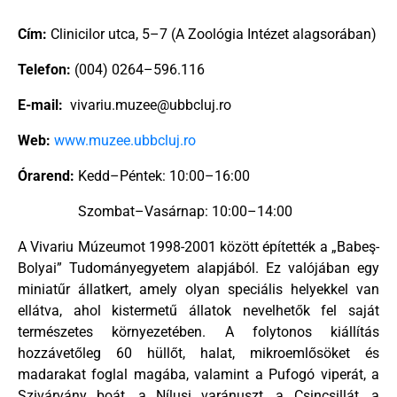
Cím:
Clinicilor utca, 5–7 (A Zoológia Intézet alagsorában)
Telefon:
(004) 0264–596.116
E-mail:
vivariu.muzee@ubbcluj.ro
Web:
www.muzee.ubbcluj.ro
Órarend:
Kedd–Péntek: 10:00–16:00
Szombat–Vasárnap: 10:00–14:00
A Vivariu Múzeumot 1998-2001 között építették a „Babeş-
Bolyai” Tudományegyetem alapjából. Ez valójában egy
miniatűr állatkert, amely olyan speciális helyekkel van
ellátva, ahol kistermetű állatok nevelhetők fel saját
természetes környezetében. A folytonos kiállítás
hozzávetőleg 60 hüllőt, halat, mikroemlősöket és
madarakat foglal magába, valamint a Pufogó viperát, a
Szivárvány boát, a Nílusi varánuszt, a Csincsillát, a