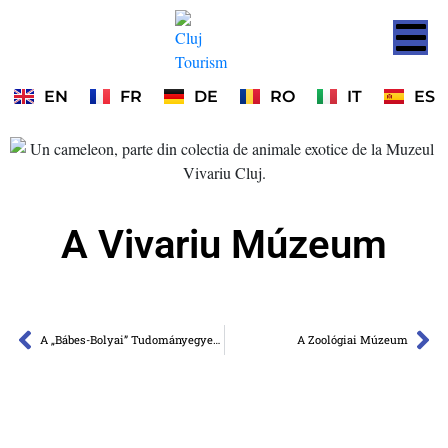
EN
FR
DE
RO
IT
ES
A Vivariu Múzeum
A „Bábes-Bolyai” Tudományegyetem Múzeuma
A Zoológiai Múzeum