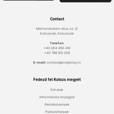
Contact
Memorandum utca, sz. 21
Kolozsvár, Kolozsvár
Telefon
:
+40 264 450 410
+40 788 100 209
E-mail:
contact@cniptcluj.ro
Fedezd fel Kolozs megyét
Körutak
Információs Anyagok
Rendezvenyek
Parkolóhelyek