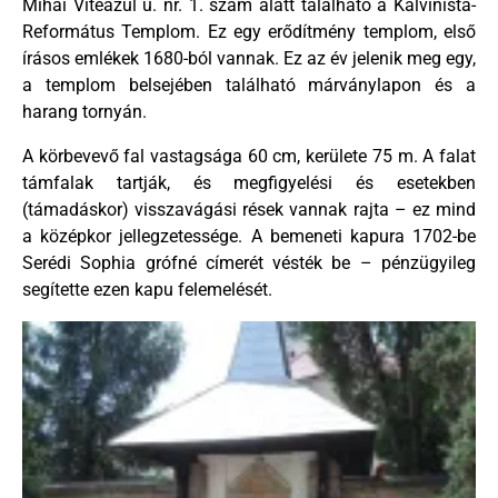
Mihai Viteazul u. nr. 1. szám alatt található a Kálvinista-
Református Templom. Ez egy erődítmény templom, első
írásos emlékek 1680-ból vannak. Ez az év jelenik meg egy,
a templom belsejében található márványlapon és a
harang tornyán.
A körbevevő fal vastagsága 60 cm, kerülete 75 m. A falat
támfalak tartják, és megfigyelési és esetekben
(támadáskor) visszavágási rések vannak rajta – ez mind
a középkor jellegzetessége. A bemeneti kapura 1702-be
Serédi Sophia grófné címerét vésték be – pénzügyileg
segítette ezen kapu felemelését.