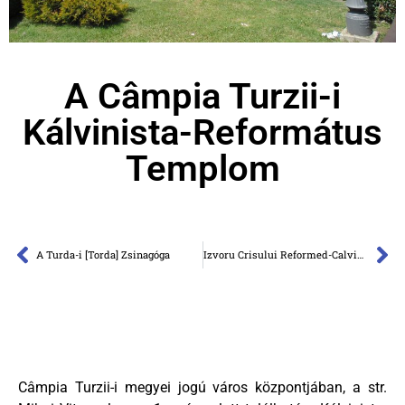
A Câmpia Turzii-i
Kálvinista-Református
Templom
A Turda-i [Torda] Zsinagóga
Izvoru Crisului Reformed-Calvinist Church
Câmpia Turzii-i megyei jogú város központjában, a str.