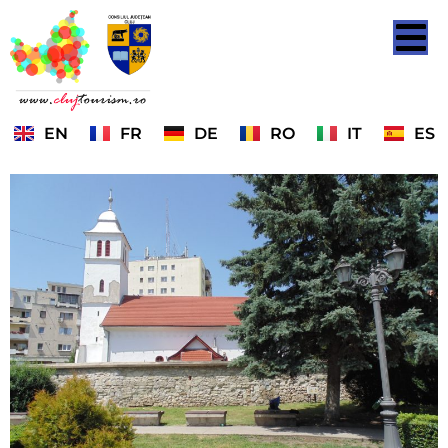
EN
FR
DE
RO
IT
ES