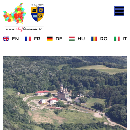
EN
FR
DE
HU
RO
IT