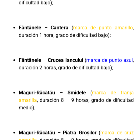
dificultad bajo);
Fântânele – Cantera
(
marca de punto amarillo
,
duración 1 hora, grado de dificultad bajo);
Fântânele – Crucea Iancului
(
marca de punto azul
,
duración 2 horas, grado de dificultad bajo);
Măguri-Răcătău – Smidele
(
marca de franja
amarilla
, duración 8 – 9 horas, grado de dificultad
medio);
Măguri-Răcătău – Piatra Groșilor
(
marca de cruz